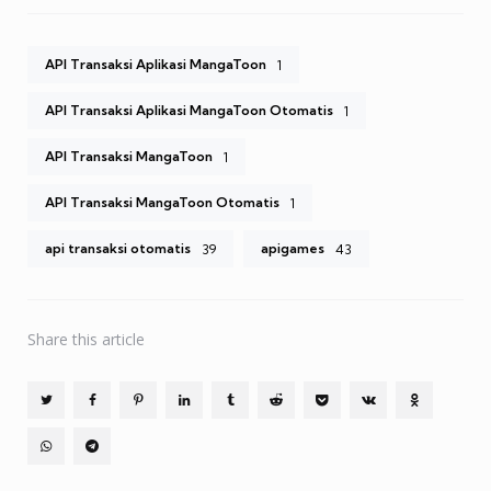
API Transaksi Aplikasi MangaToon
1
API Transaksi Aplikasi MangaToon Otomatis
1
API Transaksi MangaToon
1
API Transaksi MangaToon Otomatis
1
api transaksi otomatis
apigames
39
43
Share
this article