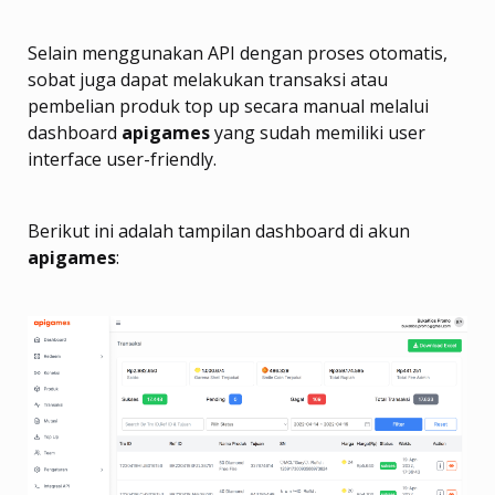
Selain menggunakan API dengan proses otomatis,
sobat juga dapat melakukan transaksi atau
pembelian produk top up secara manual melalui
dashboard
apigames
yang sudah memiliki user
interface user-friendly.
Berikut ini adalah tampilan dashboard di akun
apigames
: