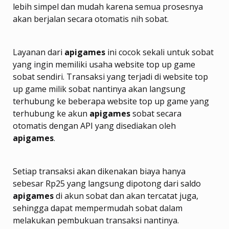
lebih simpel dan mudah karena semua prosesnya
akan berjalan secara otomatis nih sobat.
Layanan dari
apigames
ini cocok sekali untuk sobat
yang ingin memiliki usaha website top up game
sobat sendiri. Transaksi yang terjadi di website top
up game milik sobat nantinya akan langsung
terhubung ke beberapa website top up game yang
terhubung ke akun
apigames
sobat secara
otomatis dengan API yang disediakan oleh
apigames
.
Setiap transaksi akan dikenakan biaya hanya
sebesar Rp25 yang langsung dipotong dari saldo
apigames
di akun sobat dan akan tercatat juga,
sehingga dapat mempermudah sobat dalam
melakukan pembukuan transaksi nantinya.