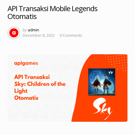
API Transaksi Mobile Legends
Otomatis
Posted
by
admin
December 8, 2022
0
Comments
by