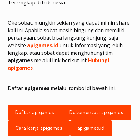
Terlengkap di Indonesia.
Oke sobat, mungkin sekian yang dapat mimin share
kali ini. Apabila sobat masih bingung dan memiliki
pertanyaan, sobat bisa langsung kunjungi saja
website
apigames.id
untuk informasi yang lebih
lengkap, atau sobat dapat menghubungi tim
apigames
melalui link berikut ini:
Hubungi
apigames
.
Daftar
apigames
melalui tombol di bawah ini.
Daftar apigames
Dokumentasi apigames
Cara kerja apigames
apigames.id