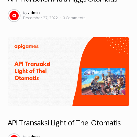
Posted
by
admin
December 27, 2022
0
Comments
by
API Transaksi Light of Thel Otomatis
Posted
by
admin