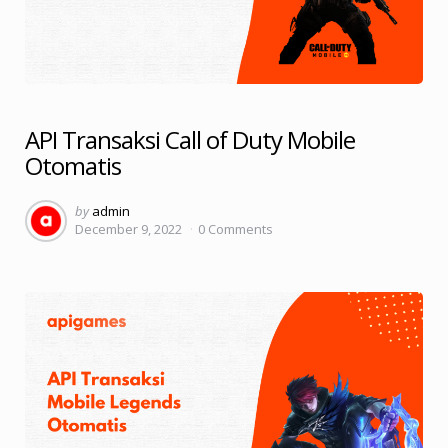
API Transaksi Call of Duty Mobile
Otomatis
Posted
by
admin
December 9, 2022
0
Comments
by