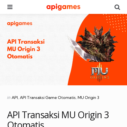
Menu
Se
Categories
Posted
in
API
API Transaksi Game Otomatis
MU Origin 3
in
API Transaksi MU Origin 3
Otomatis