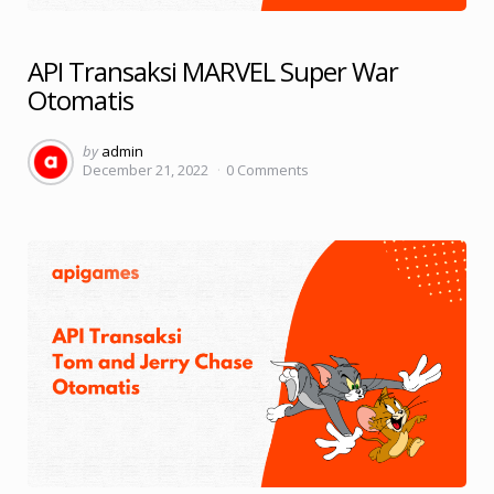
API Transaksi MARVEL Super War
Otomatis
Posted
by
admin
December 21, 2022
0
Comments
by