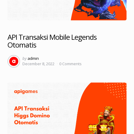
API Transaksi Mobile Legends
Otomatis
Posted
by
admin
December 8, 2022
0
Comments
by