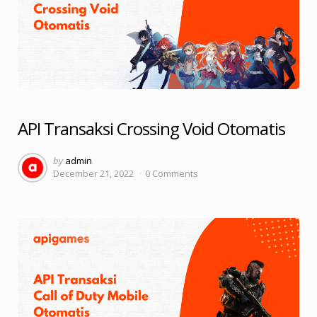
API Transaksi Crossing Void Otomatis
Posted
by
admin
December 21, 2022
0
Comments
by