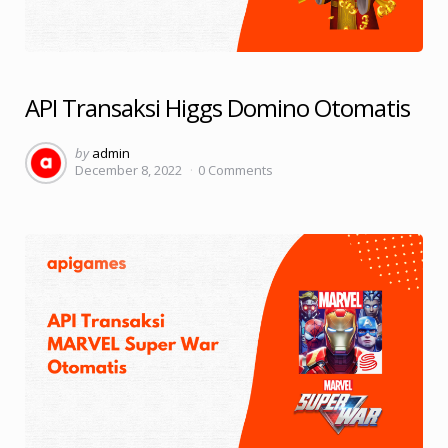
API Transaksi Higgs Domino Otomatis
Posted
by
admin
December 8, 2022
0
Comments
by