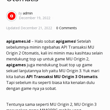
Posted
by
admin
December 19, 2022
by
Updated
December 21, 2022
0 Comments
apigames.id
– Halo sobat
apigames
! Setelah
sebelumnya mimin ngebahas API Transaksi MU
Origin 2 Otomatis, kali ini mimin mau kasihtau selain
mendukung top up untuk game MU Origin 2,
apigames
juga mendukung buat top up game
sekuel lanjutannya loh yaitu MU Origin 3. Yuk mari
kita bahas
API Transaksi MU Origin 3 Otomatis
.
Tapi sebelum itu seperti biasa kita kenalan dulu
dengan game nya ya sobat.
Tentunya sama seperti MU Origin 2, MU Origin 3