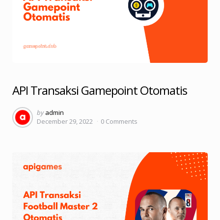
API Transaksi Gamepoint Otomatis
Posted
by
admin
December 29, 2022
0
Comments
by