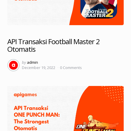
API Transaksi Football Master 2
Otomatis
Posted
by
admin
December 19, 2022
0
Comments
by