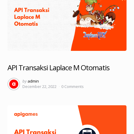
API Transaksi Laplace M Otomatis
Posted
by
admin
December 22, 2022
0
Comments
by