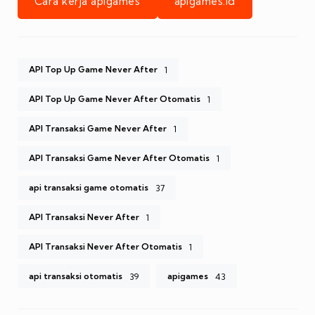
Cara kerja apigames
apigames.id
API Top Up Game Never After
1
API Top Up Game Never After Otomatis
1
API Transaksi Game Never After
1
API Transaksi Game Never After Otomatis
1
api transaksi game otomatis
37
API Transaksi Never After
1
API Transaksi Never After Otomatis
1
api transaksi otomatis
apigames
39
43