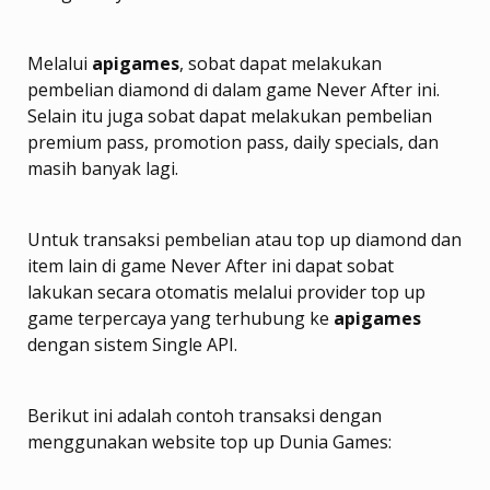
Melalui
apigames
, sobat dapat melakukan
pembelian diamond di dalam game Never After ini.
Selain itu juga sobat dapat melakukan pembelian
premium pass, promotion pass, daily specials, dan
masih banyak lagi.
Untuk transaksi pembelian atau top up diamond dan
item lain di game Never After ini dapat sobat
lakukan secara otomatis melalui provider top up
game terpercaya yang terhubung ke
apigames
dengan sistem Single API.
Berikut ini adalah contoh transaksi dengan
menggunakan website top up Dunia Games: