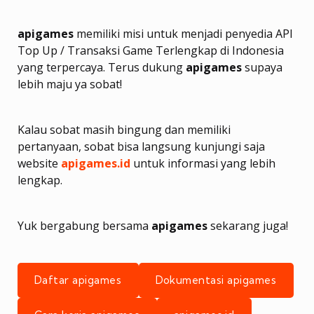
apigames
memiliki misi untuk menjadi penyedia API
Top Up / Transaksi Game Terlengkap di Indonesia
yang terpercaya. Terus dukung
apigames
supaya
lebih maju ya sobat!
Kalau sobat masih bingung dan memiliki
pertanyaan, sobat bisa langsung kunjungi saja
website
apigames.id
untuk informasi yang lebih
lengkap.
Yuk bergabung bersama
apigames
sekarang juga!
Daftar apigames
Dokumentasi apigames