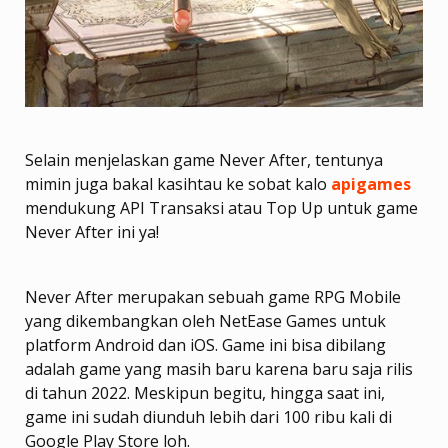
Selain menjelaskan game Never After, tentunya
mimin juga bakal kasihtau ke sobat kalo
apigames
mendukung API Transaksi atau Top Up untuk game
Never After ini ya!
Never After merupakan sebuah game RPG Mobile
yang dikembangkan oleh NetEase Games untuk
platform Android dan iOS. Game ini bisa dibilang
adalah game yang masih baru karena baru saja rilis
di tahun 2022. Meskipun begitu, hingga saat ini,
game ini sudah diunduh lebih dari 100 ribu kali di
Google Play Store loh.