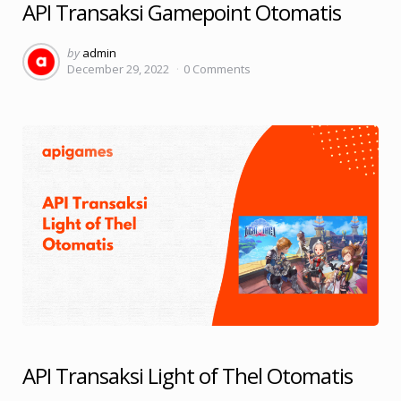
API Transaksi Gamepoint Otomatis
Posted
by
admin
December 29, 2022
0
Comments
by
API Transaksi Light of Thel Otomatis