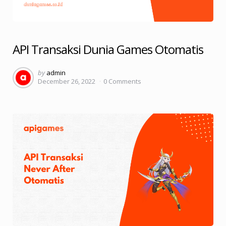
API Transaksi Dunia Games Otomatis
Posted
by
admin
December 26, 2022
0
Comments
by