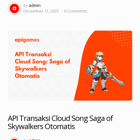
Posted
by
admin
December 12, 2022
0
Comments
by
API Transaksi Cloud Song Saga of
Skywalkers Otomatis
Posted