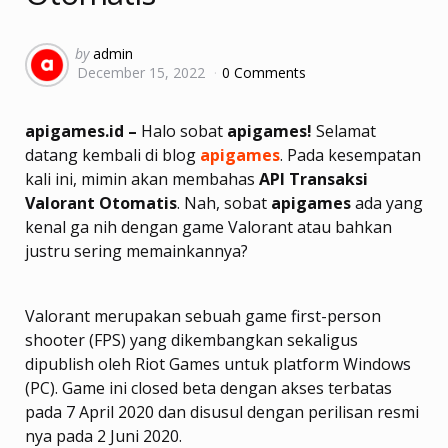
Posted
by
admin
December 15, 2022
0 Comments
by
apigames.id –
Halo sobat
apigames!
Selamat
datang kembali di blog
apigames
. Pada kesempatan
kali ini, mimin akan membahas
API Transaksi
Valorant Otomatis
. Nah, sobat
apigames
ada yang
kenal ga nih dengan game Valorant atau bahkan
justru sering memainkannya?
Valorant merupakan sebuah game first-person
shooter (FPS) yang dikembangkan sekaligus
dipublish oleh Riot Games untuk platform Windows
(PC). Game ini closed beta dengan akses terbatas
pada 7 April 2020 dan disusul dengan perilisan resmi
nya pada 2 Juni 2020.