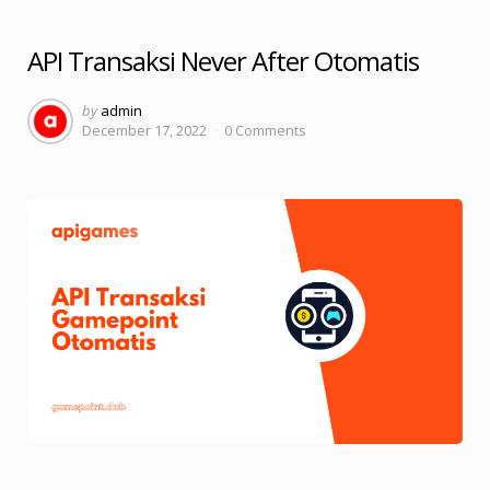
API Transaksi Never After Otomatis
Posted
by
admin
December 17, 2022
0
Comments
by