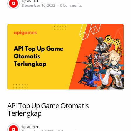
by
admin
December 16, 2022
0
Comments
by
API Top Up Game Otomatis
Terlengkap
Posted
by
admin