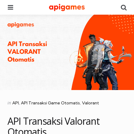
Menu
Se
Categories
Posted
in
API
API Transaksi Game Otomatis
Valorant
in
API Transaksi Valorant
Otomatis