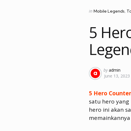
Categories
Posted
in
Mobile Legends
T
in
5 Her
Legen
Posted
by
admin
June 13, 2023
by
5 Hero Counter
satu hero yang
hero ini akan s
memainkannya 