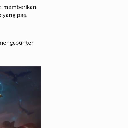
an memberikan
 yang pas,
k mengcounter