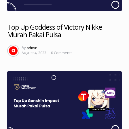
Top Up Goddess of Victory Nikke
Murah Pakai Pulsa
Posted
by
admin
August 4, 2023
0
Comments
by