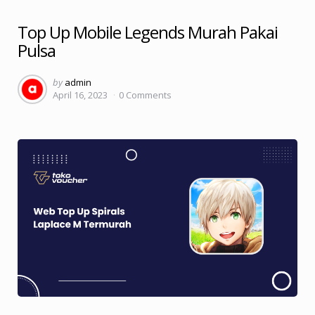
Top Up Mobile Legends Murah Pakai
Pulsa
Posted
by
admin
April 16, 2023
0
Comments
by