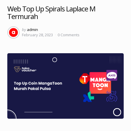
Web Top Up Spirals Laplace M
Termurah
Posted
by
admin
February 28, 2023
0
Comments
by