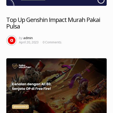
Top Up Genshin Impact Murah Pakai
Pulsa
Posted
by
admin
April 20, 2023
0
Comments
by