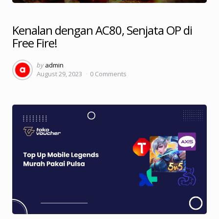
Kenalan dengan AC80, Senjata OP di
Free Fire!
Posted
by
admin
August 29, 2023
0
Comments
by