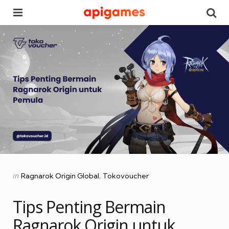
Menu
Se
Categories
Posted
in
Ragnarok Origin Global
Tokovoucher
in
Tips Penting Bermain
Ragnarok Origin untuk