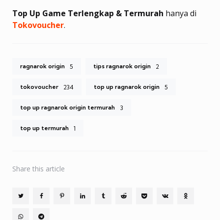
Top Up Game Terlengkap & Termurah
hanya di
Tokovoucher
.
ragnarok origin
tips ragnarok origin
5
2
tokovoucher
top up ragnarok origin
234
5
top up ragnarok origin termurah
3
top up termurah
1
Share
this article