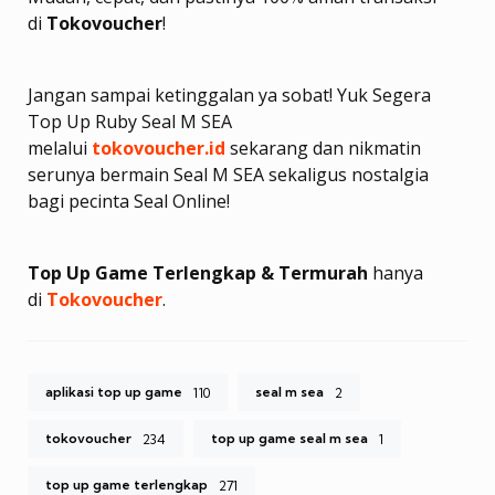
di
Tokovoucher
!
Jangan sampai ketinggalan ya sobat! Yuk Segera
Top Up Ruby Seal M SEA
melalui
tokovoucher.id
sekarang dan nikmatin
serunya bermain Seal M SEA sekaligus nostalgia
bagi pecinta Seal Online!
Top Up Game Terlengkap & Termurah
hanya
di
Tokovoucher
.
aplikasi top up game
seal m sea
110
2
tokovoucher
top up game seal m sea
234
1
top up game terlengkap
271