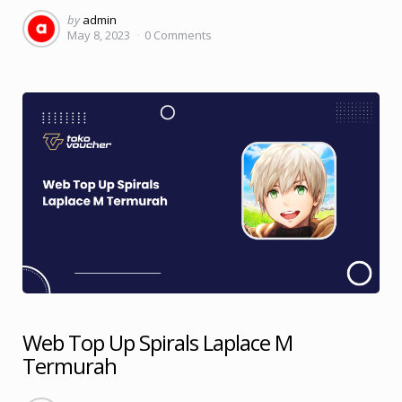
Posted
by
admin
May 8, 2023
0
Comments
by
Web Top Up Spirals Laplace M
Termurah