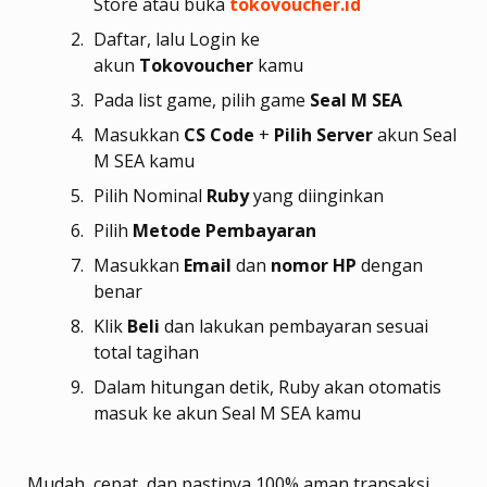
Store atau buka
tokovoucher.id
Daftar, lalu Login ke
akun
Tokovoucher
kamu
Pada list game, pilih game
Seal M SEA
Masukkan
CS Code
+
Pilih Server
akun Seal
M SEA kamu
Pilih Nominal
Ruby
yang diinginkan
Pilih
Metode Pembayaran
Masukkan
Email
dan
nomor HP
dengan
benar
Klik
Beli
dan lakukan pembayaran sesuai
total tagihan
Dalam hitungan detik, Ruby akan otomatis
masuk ke akun Seal M SEA kamu
Mudah, cepat, dan pastinya 100% aman transaksi