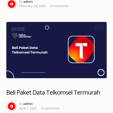
Posted
by
admin
February 28, 2023
0
Comments
by
Beli Paket Data Telkomsel Termurah
Posted
by
admin
April 7, 2023
0
Comments
by