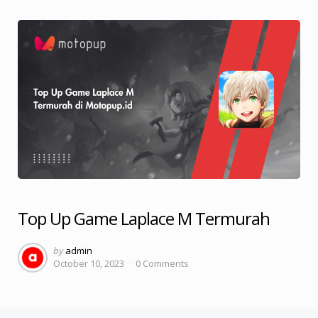
Top Up Game Laplace M Termurah
Posted
by
admin
October 10, 2023
0
Comments
by