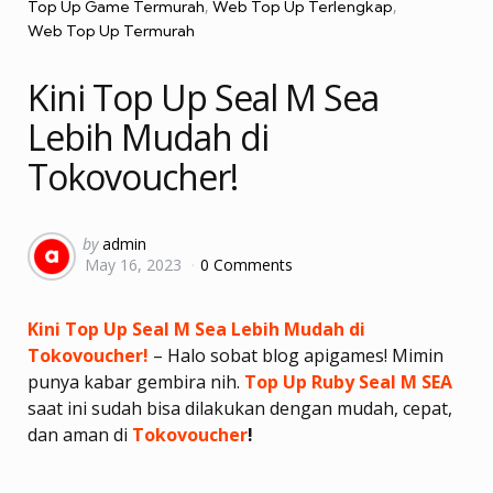
Top Up Game Termurah
Web Top Up Terlengkap
Web Top Up Termurah
Kini Top Up Seal M Sea
Lebih Mudah di
Tokovoucher!
Posted
by
admin
May 16, 2023
0 Comments
by
Kini Top Up Seal M Sea Lebih Mudah di
Tokovoucher!
– Halo sobat blog apigames! Mimin
punya kabar gembira nih.
Top Up Ruby Seal M SEA
saat ini sudah bisa dilakukan dengan mudah, cepat,
dan aman di
Tokovoucher
!