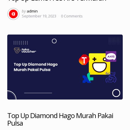
Posted
by
admin
September 19, 2023
0
Comments
by
Top Up Diamond Hago Murah Pakai
Pulsa