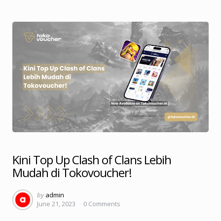
Kini Top Up Clash of Clans Lebih
Mudah di Tokovoucher!
Posted
by
admin
June 21, 2023
0
Comments
by