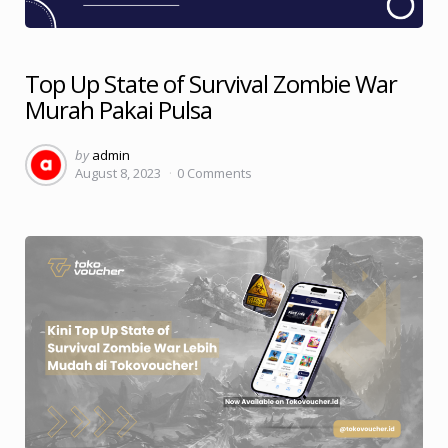
Top Up State of Survival Zombie War
Murah Pakai Pulsa
Posted
by
admin
August 8, 2023
0
Comments
by