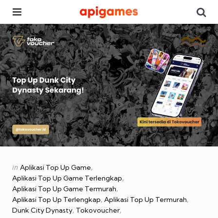
Menu
Se
Categories
Posted
in
Aplikasi Top Up Game
in
Aplikasi Top Up Game Terlengkap
Aplikasi Top Up Game Termurah
Aplikasi Top Up Terlengkap
Aplikasi Top Up Termurah
Dunk City Dynasty
Tokovoucher