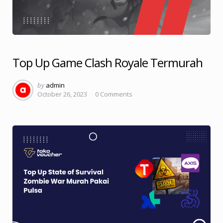
Top Up Game Clash Royale Termurah
Posted
by
admin
October 26, 2023
0
Comments
by