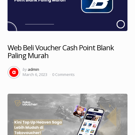
Web Beli Voucher Cash Point Blank
Paling Murah
Posted
by
admin
March 6, 2023
0
Comments
by