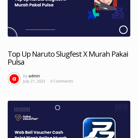
Top Up Naruto Slugfest X Murah Pakai
Pulsa
Posted
by
admin
July 21, 2023
0
Comments
by