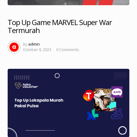
Top Up Game MARVEL Super War
Termurah
Posted
by
admin
October 9, 2023
0
Comments
by