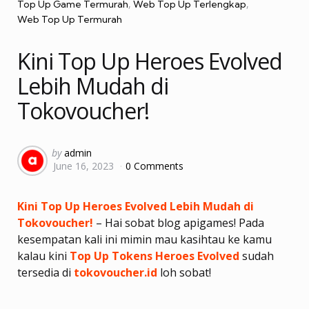
Top Up Game Termurah
Web Top Up Terlengkap
Web Top Up Termurah
Kini Top Up Heroes Evolved
Lebih Mudah di
Tokovoucher!
Posted
by
admin
June 16, 2023
0 Comments
by
Kini Top Up Heroes Evolved Lebih Mudah di
Tokovoucher!
– Hai sobat blog apigames! Pada
kesempatan kali ini mimin mau kasihtau ke kamu
kalau kini
Top Up Tokens Heroes Evolved
sudah
tersedia di
tokovoucher.id
loh sobat!