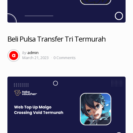
Beli Pulsa Transfer Tri Termurah
Posted
by
admin
March 21, 2023
0
Comments
by