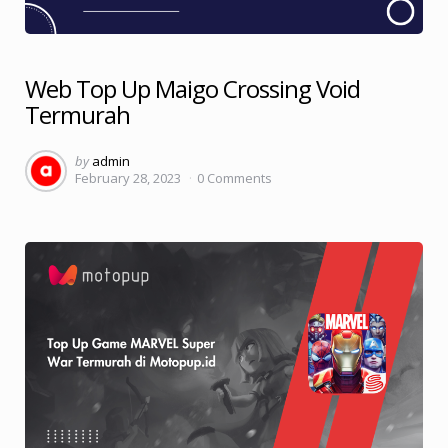
Web Top Up Maigo Crossing Void
Termurah
Posted
by
admin
February 28, 2023
0
Comments
by