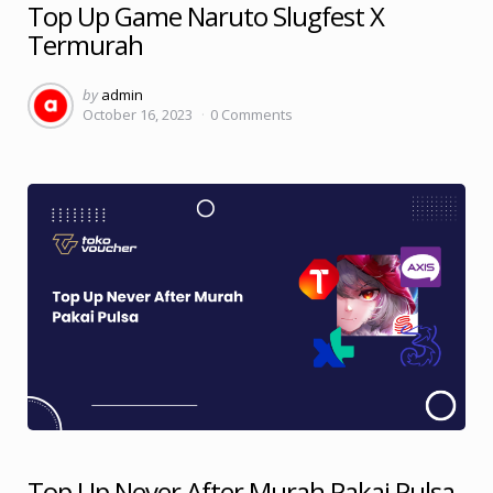
Top Up Game Naruto Slugfest X
Termurah
Posted
by
admin
October 16, 2023
0
Comments
by
Top Up Never After Murah Pakai Pulsa