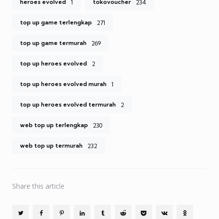
heroes evolved
tokovoucher
1
234
top up game terlengkap
271
top up game termurah
269
top up heroes evolved
2
top up heroes evolved murah
1
top up heroes evolved termurah
2
web top up terlengkap
230
web top up termurah
232
Share
this article