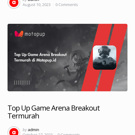
August 10, 2023
0
Comments
by
Top Up Game Arena Breakout
Termurah
Posted
by
admin
October 27, 2023
0
Comments
by