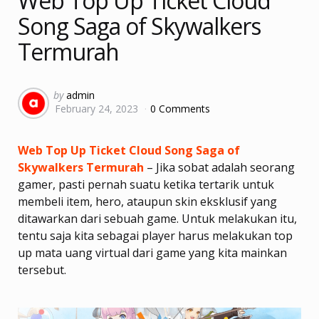
Web Top Up Ticket Cloud
Song Saga of Skywalkers
Termurah
Posted
by
admin
February 24, 2023
0 Comments
by
Web Top Up Ticket Cloud Song Saga of
Skywalkers Termurah
– Jika sobat adalah seorang
gamer, pasti pernah suatu ketika tertarik untuk
membeli item, hero, ataupun skin eksklusif yang
ditawarkan dari sebuah game. Untuk melakukan itu,
tentu saja kita sebagai player harus melakukan top
up mata uang virtual dari game yang kita mainkan
tersebut.