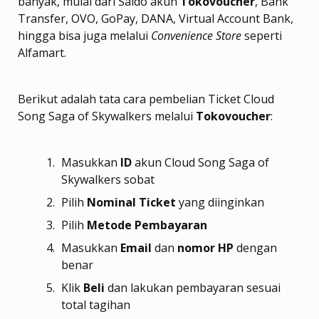
banyak, mulai dari Saldo akun
Tokovoucher
, Bank
Transfer, OVO, GoPay, DANA, Virtual Account Bank,
hingga bisa juga melalui
Convenience Store
seperti
Alfamart.
Berikut adalah tata cara pembelian Ticket Cloud
Song Saga of Skywalkers melalui
Tokovoucher
:
Masukkan
ID
akun Cloud Song Saga of
Skywalkers sobat
Pilih
Nominal Ticket
yang diinginkan
Pilih
Metode Pembayaran
Masukkan
Email
dan
nomor HP
dengan
benar
Klik
Beli
dan lakukan pembayaran sesuai
total tagihan