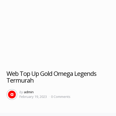
Web Top Up Gold Omega Legends
Termurah
Posted
by
admin
February 19, 2023
0
Comments
by