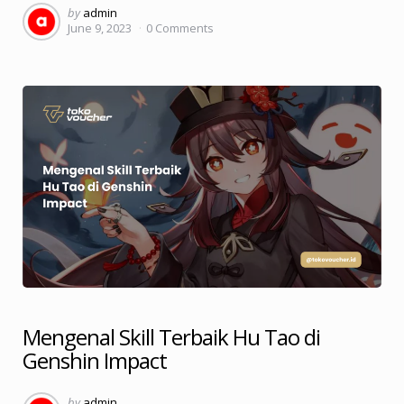
Posted
by
admin
June 9, 2023
0
Comments
by
Mengenal Skill Terbaik Hu Tao di
Genshin Impact
Posted
by
admin