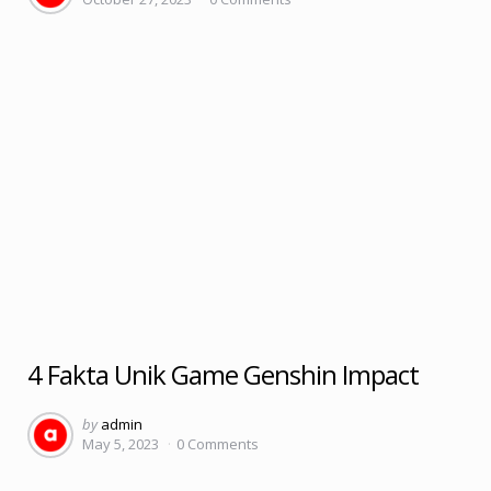
4 Fakta Unik Game Genshin Impact
Posted
by
admin
May 5, 2023
0
Comments
by