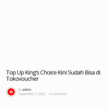
Top Up King’s Choice Kini Sudah Bisa di
Tokovoucher
Posted
by
admin
September 7, 2023
0
Comments
by