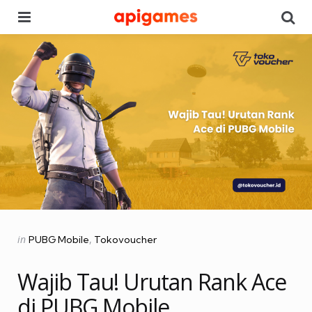
Menu
Se
Categories
Posted
in
PUBG Mobile
Tokovoucher
in
Wajib Tau! Urutan Rank Ace
di PUBG Mobile