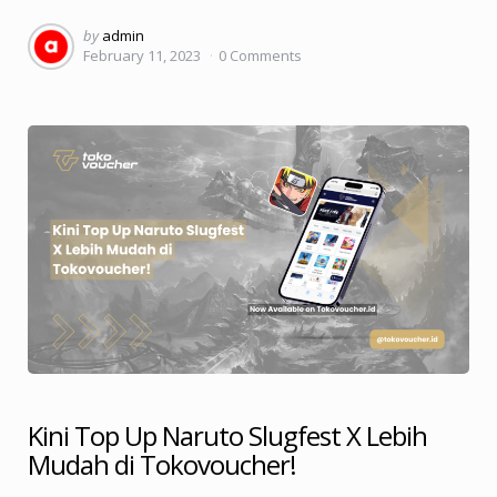
Posted
by
admin
February 11, 2023
0
Comments
by
Kini Top Up Naruto Slugfest X Lebih
Mudah di Tokovoucher!