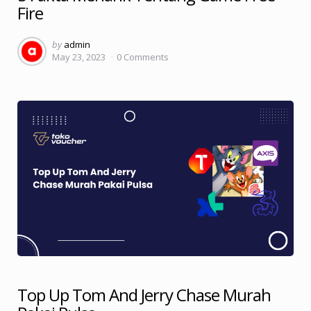
Fire
Posted
by
admin
May 23, 2023
0
Comments
by
Top Up Tom And Jerry Chase Murah