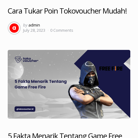
Cara Tukar Poin Tokovoucher Mudah!
Posted
by
admin
July 28, 2023
0
Comments
by
5 Fakta Menarik Tentang Game Free