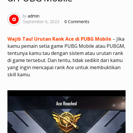
Posted
by
admin
September 6, 2023
0 Comments
by
Wajib Tau! Urutan Rank Ace di PUBG Mobile
– Jika
kamu pemain setia game PUBG Mobile atau PUBGM,
tentunya kamu tau dengan sistem atau urutan rank
di game tersebut. Dan tentu, tidak sedikit dari kamu
yang ingin mencapai rank Ace untuk membuktikan
skill kamu.