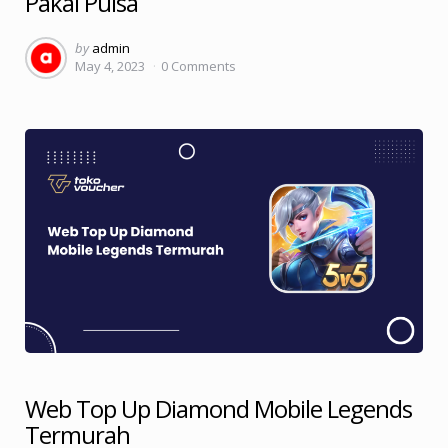
Pakai Pulsa
Posted
by
admin
May 4, 2023
0
Comments
by
Web Top Up Diamond Mobile Legends
Termurah