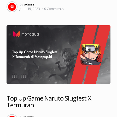
Posted
by
admin
June 15, 2023
0
Comments
by
Top Up Game Naruto Slugfest X
Termurah
Posted
by
admin