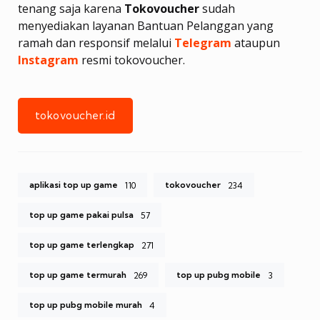
tenang saja karena
Tokovoucher
sudah
menyediakan layanan Bantuan Pelanggan yang
ramah dan responsif melalui
Telegram
ataupun
Instagram
resmi tokovoucher.
tokovoucher.id
aplikasi top up game
tokovoucher
110
234
top up game pakai pulsa
57
top up game terlengkap
271
top up game termurah
top up pubg mobile
269
3
top up pubg mobile murah
4