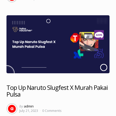
Top Up Naruto Slugfest X Murah Pakai
Pulsa
Posted
by
admin
July 21, 2023
0
Comments
by