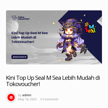
Kini Top Up Seal M Sea Lebih Mudah di
Tokovoucher!
Posted
by
admin
May 16, 2023
0
Comments
by