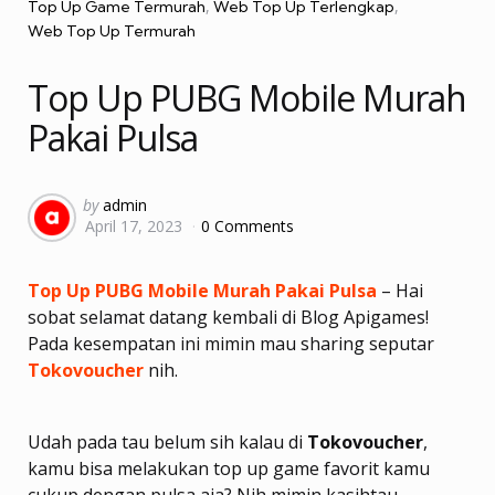
Top Up Game Termurah
Web Top Up Terlengkap
Web Top Up Termurah
Top Up PUBG Mobile Murah
Pakai Pulsa
Posted
by
admin
April 17, 2023
0 Comments
by
Top Up PUBG Mobile Murah Pakai Pulsa
– Hai
sobat selamat datang kembali di Blog Apigames!
Pada kesempatan ini mimin mau sharing seputar
Tokovoucher
nih.
Udah pada tau belum sih kalau di
Tokovoucher
,
kamu bisa melakukan top up game favorit kamu
cukup dengan pulsa aja? Nih mimin kasihtau