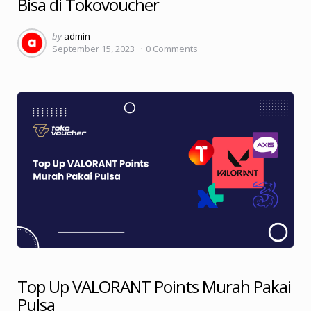
Bisa di Tokovoucher
Posted
by
admin
September 15, 2023
0
Comments
by
Top Up VALORANT Points Murah Pakai
Pulsa