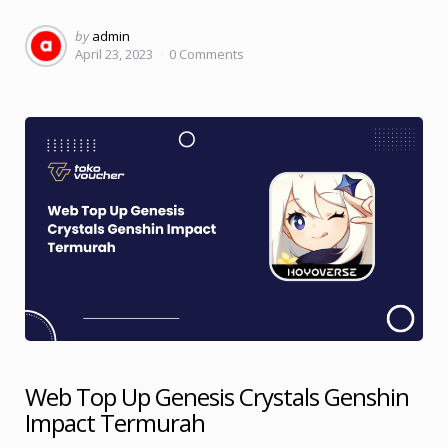
Posted
by
admin
April 23, 2023
0
Comments
by
Web Top Up Genesis Crystals Genshin
Impact Termurah