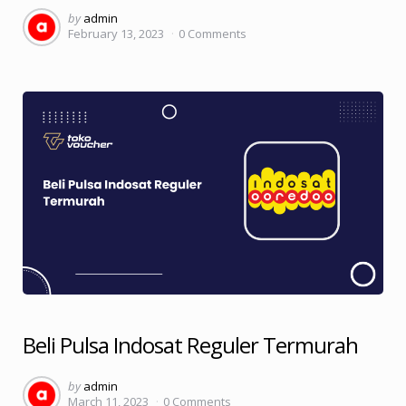
Posted
by
admin
February 13, 2023
0
Comments
by
Beli Pulsa Indosat Reguler Termurah
Posted
by
admin
March 11, 2023
0
Comments
by