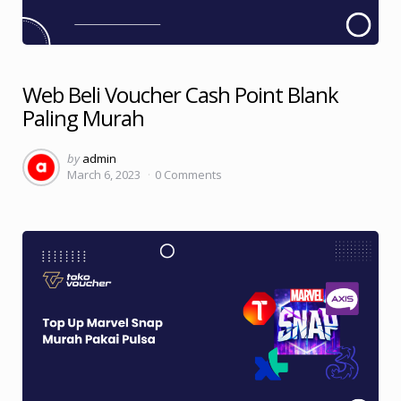
Web Beli Voucher Cash Point Blank
Paling Murah
Posted
by
admin
March 6, 2023
0
Comments
by