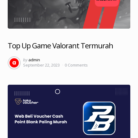
Top Up Game Valorant Termurah
Posted
by
admin
September 22, 2023
0
Comments
by