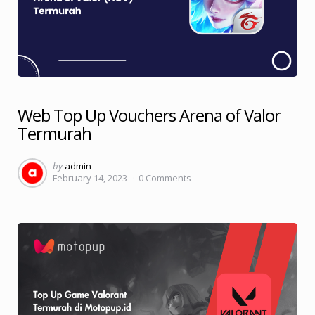
Web Top Up Vouchers Arena of Valor
Termurah
Posted
by
admin
February 14, 2023
0
Comments
by