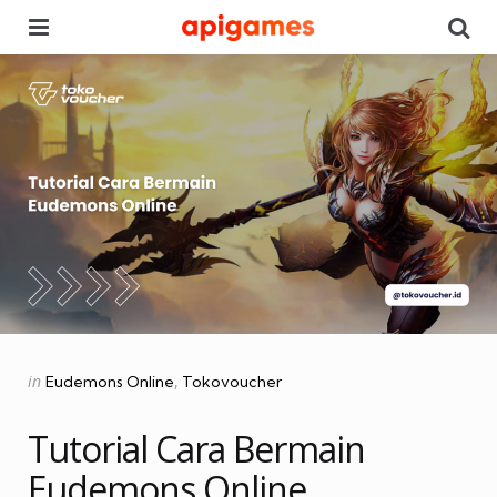
Menu
Se
Categories
Posted
in
Eudemons Online
Tokovoucher
in
Tutorial Cara Bermain
Eudemons Online