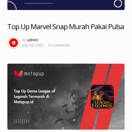
Top Up Marvel Snap Murah Pakai Pulsa
Posted
by
admin
July 26, 2023
0
Comments
by