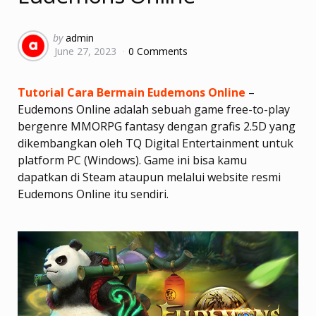
Posted
by
admin
June 27, 2023
0 Comments
by
Tutorial Cara Bermain Eudemons Online
–
Eudemons Online adalah sebuah game free-to-play
bergenre MMORPG fantasy dengan grafis 2.5D yang
dikembangkan oleh TQ Digital Entertainment untuk
platform PC (Windows). Game ini bisa kamu
dapatkan di Steam ataupun melalui website resmi
Eudemons Online itu sendiri.