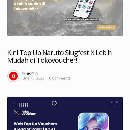
Kini Top Up Naruto Slugfest X Lebih
Mudah di Tokovoucher!
Posted
by
admin
June 15, 2023
0
Comments
by