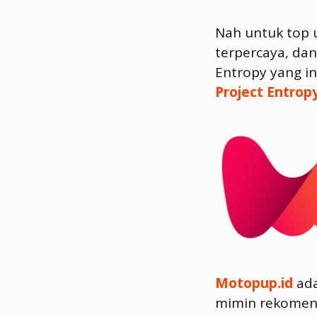
Nah untuk top 
terpercaya, da
Entropy yang i
Project Entrop
Motopup.id
ada
mimin rekomend