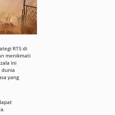
tegi RTS di
an menikmati
ala ini
 dunia
asa yang
dapat
a.