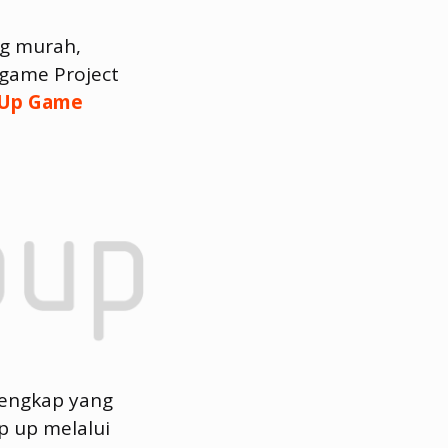
ng murah,
 game Project
 Up Game
lengkap yang
p up melalui