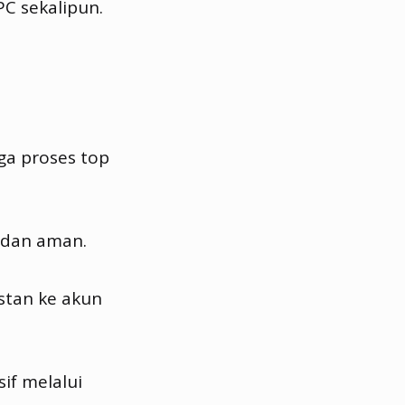
PC sekalipun.
ga proses top
dan aman.
stan ke akun
if melalui