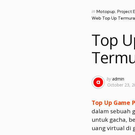
Categories
Posted
in
Motopup
Project 
in
Web Top Up Termura
Top U
Termu
Posted
by
admin
October 23, 2
by
Top Up Game P
dalam sebuah g
untuk gacha, be
uang virtual di