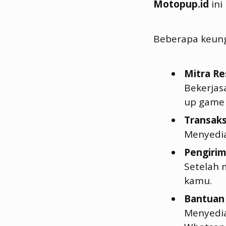
Motopup.id
ini
Beberapa keun
Mitra Re
Bekerjas
up game 
Transak
Menyedi
Pengirim
Setelah 
kamu.
Bantuan
Menyedia