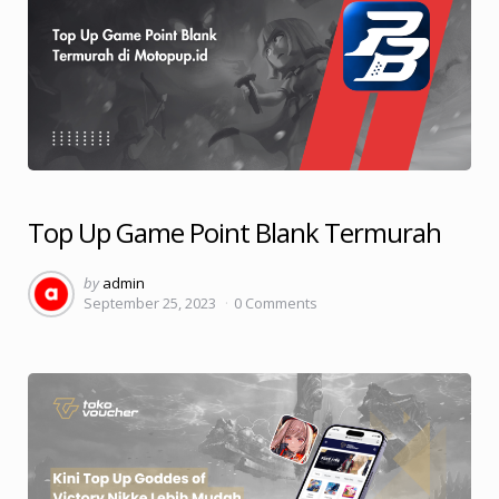
Top Up Game Point Blank Termurah
Posted
by
admin
September 25, 2023
0
Comments
by