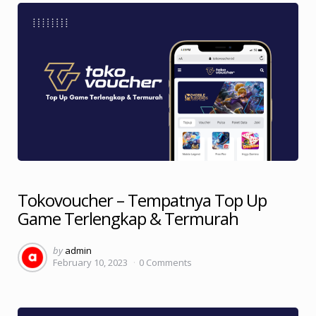
Tokovoucher – Tempatnya Top Up
Game Terlengkap & Termurah
Posted
by
admin
February 10, 2023
0
Comments
by