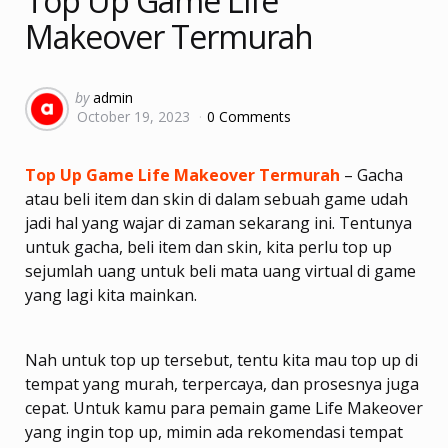
Top Up Game Life
Makeover Termurah
Posted
by
admin
October 19, 2023
0 Comments
by
Top Up Game Life Makeover Termurah
– Gacha
atau beli item dan skin di dalam sebuah game udah
jadi hal yang wajar di zaman sekarang ini. Tentunya
untuk gacha, beli item dan skin, kita perlu top up
sejumlah uang untuk beli mata uang virtual di game
yang lagi kita mainkan.
Nah untuk top up tersebut, tentu kita mau top up di
tempat yang murah, terpercaya, dan prosesnya juga
cepat. Untuk kamu para pemain game Life Makeover
yang ingin top up, mimin ada rekomendasi tempat