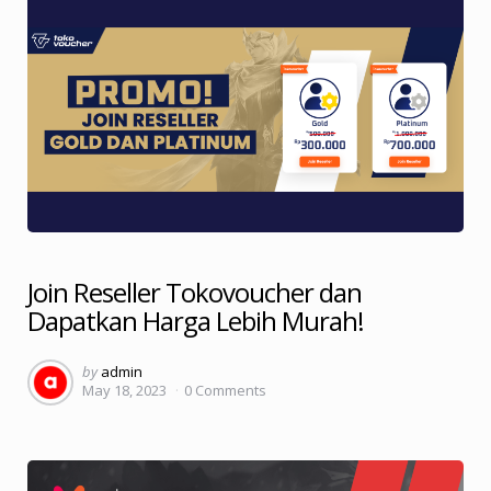
Join Reseller Tokovoucher dan
Dapatkan Harga Lebih Murah!
Posted
by
admin
May 18, 2023
0
Comments
by