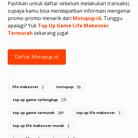
Pastikan untuk daftar sebelum melakukan transaksi,
supaya kamu bisa mendapatkan informasi mengenai
promo-promo menarik dari
Motopup.id
.
Tunggu
apalagi? Yuk
Top Up Game Life Makeover
Termurah
sekarang juga!
Daftar Motopup.id
life makeover
motopup
2
56
top up game terlengkap
271
top up game termurah
top up life makeover
269
3
top up life makeover murah
3