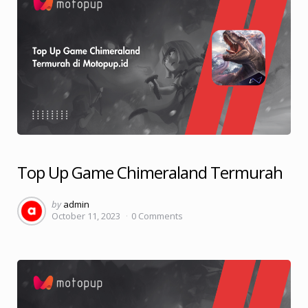
Top Up Game Chimeraland Termurah
Posted
by
admin
October 11, 2023
0
Comments
by