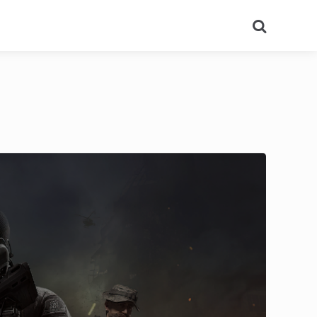
Search