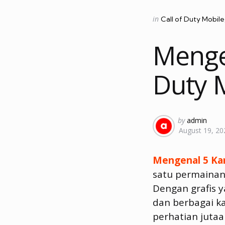
Categories
Posted
in
Call of Duty Mobile
in
Mengen
Duty 
Posted
by
admin
August 19, 20
by
Mengenal 5 Kar
satu permainan
Dengan grafis 
dan berbagai ka
perhatian jutaa