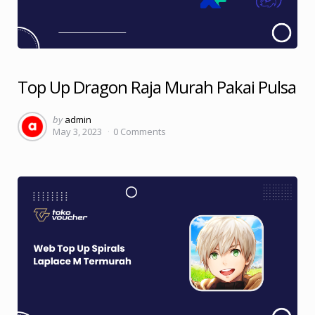
Top Up Dragon Raja Murah Pakai Pulsa
Posted
by
admin
May 3, 2023
0
Comments
by