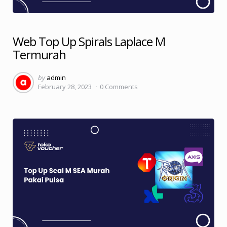
Web Top Up Spirals Laplace M
Termurah
Posted
by
admin
February 28, 2023
0
Comments
by