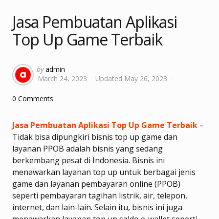
Jasa Pembuatan Aplikasi
Top Up Game Terbaik
Posted
by
admin
March 24, 2023
Updated
May 26, 2023
by
0 Comments
Jasa Pembuatan Aplikasi Top Up Game Terbaik
–
Tidak bisa dipungkiri bisnis top up game dan
layanan PPOB adalah bisnis yang sedang
berkembang pesat di Indonesia. Bisnis ini
menawarkan layanan top up untuk berbagai jenis
game dan layanan pembayaran online (PPOB)
seperti pembayaran tagihan listrik, air, telepon,
internet, dan lain-lain. Selain itu, bisnis ini juga
menawarkan layanan top up saldo e-wallet seperti