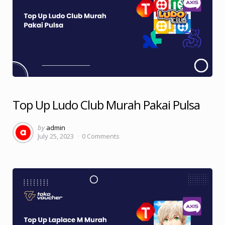
Top Up Ludo Club Murah Pakai Pulsa
Posted
by
admin
July 25, 2023
0
Comments
by