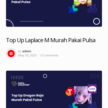
Top Up Laplace M Murah Pakai Pulsa
Posted
by
admin
May 30, 2023
0
Comments
by