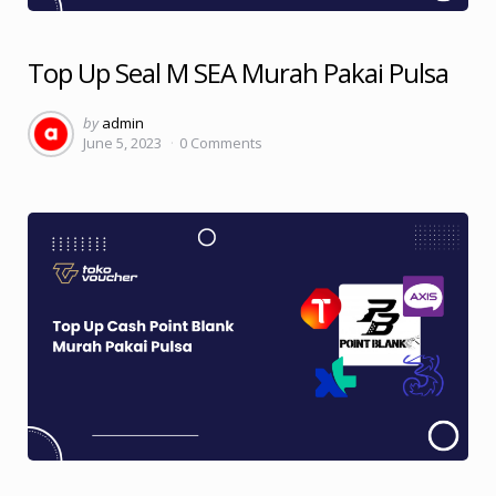
Top Up Seal M SEA Murah Pakai Pulsa
Posted
by
admin
June 5, 2023
0
Comments
by