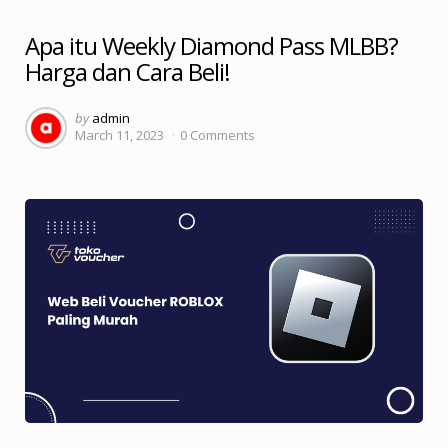
Apa itu Weekly Diamond Pass MLBB?
Harga dan Cara Beli!
Posted
by
admin
March 11, 2023
0
Comments
by