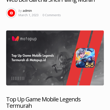
Posted
by
admin
March 1, 2023
0
Comments
by
Top Up Game Mobile Legends
Termurah