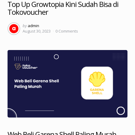
Top Up Growtopia Kini Sudah Bisa di
Tokovoucher
Posted
by
admin
August 30, 2023
0
Comments
by
Web Beli Garena Shell Paling Murah