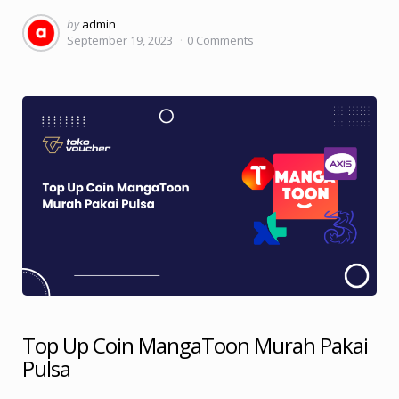
Posted
by
admin
September 19, 2023
0
Comments
by
Top Up Coin MangaToon Murah Pakai
Pulsa