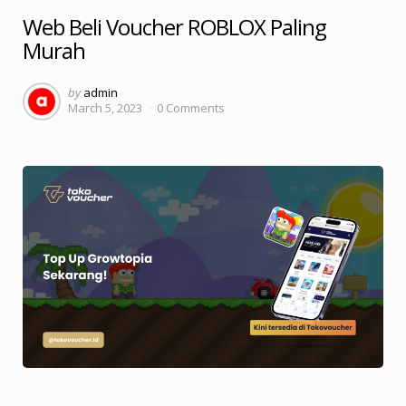
Web Beli Voucher ROBLOX Paling
Murah
Posted
by
admin
March 5, 2023
0
Comments
by