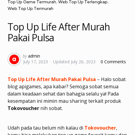
Top Up Game Termurah
Web Top Up Terlengkap
Web Top Up Termurah
Top Up Life After Murah
Pakai Pulsa
Posted
by
admin
July 17, 2023
Updated
July 26, 2023
0 Comments
by
Top Up Life After Murah Pakai Pulsa
– Halo sobat
blog apigames, apa kabar? Semoga sobat semua
dalam keadaan sehat dan bahagia selalu ya! Pada
kesempatan ini mimin mau sharing terkait produk
Tokovoucher
nih sobat.
Udah pada tau belum nih kalau di
Tokovoucher
,
kamu bisa melakukan top up game favorit kamu dan