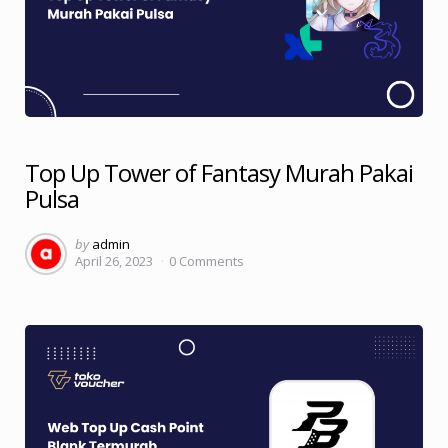
Top Up Tower of Fantasy Murah Pakai
Pulsa
Posted
by
admin
April 26, 2023
0
Comments
by