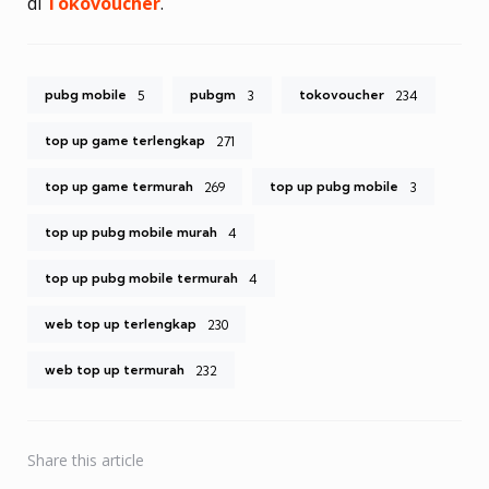
di
Tokovoucher
.
pubg mobile
pubgm
tokovoucher
5
3
234
top up game terlengkap
271
top up game termurah
top up pubg mobile
269
3
top up pubg mobile murah
4
top up pubg mobile termurah
4
web top up terlengkap
230
web top up termurah
232
Share
this article