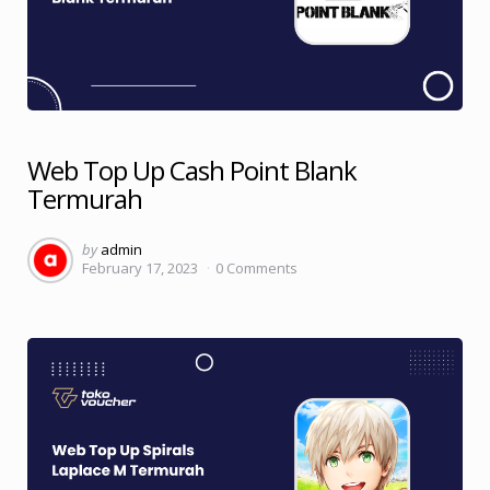
Web Top Up Cash Point Blank
Termurah
Posted
by
admin
February 17, 2023
0
Comments
by