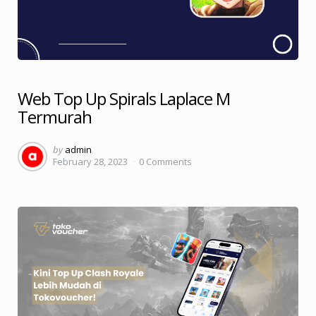
Web Top Up Spirals Laplace M
Termurah
Posted
by
admin
February 28, 2023
0
Comments
by