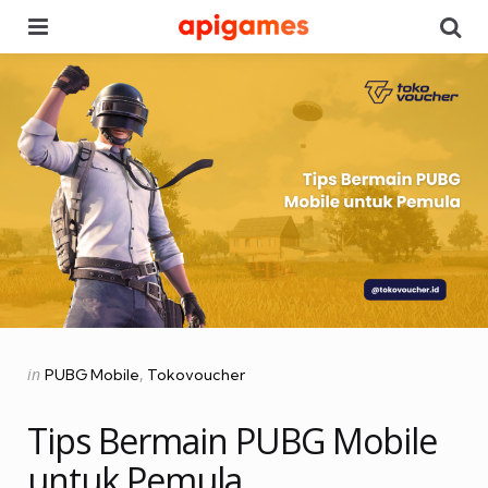
Menu
Se
Categories
Posted
in
PUBG Mobile
Tokovoucher
in
Tips Bermain PUBG Mobile
untuk Pemula