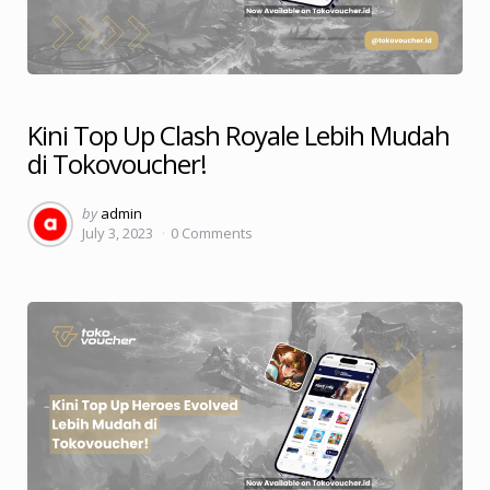
Kini Top Up Clash Royale Lebih Mudah
di Tokovoucher!
Posted
by
admin
July 3, 2023
0
Comments
by