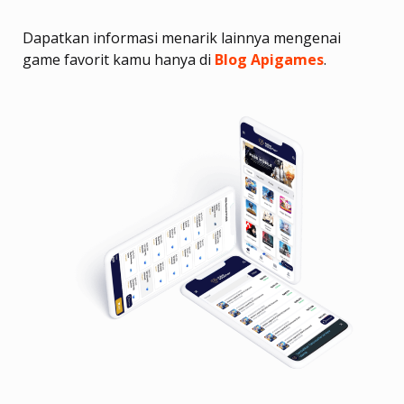
Dapatkan informasi menarik lainnya mengenai
game favorit kamu hanya di
Blog Apigames
.