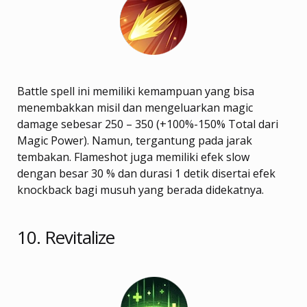
Battle spell ini memiliki kemampuan yang bisa
menembakkan misil dan mengeluarkan magic
damage sebesar 250 – 350 (+100%-150% Total dari
Magic Power). Namun, tergantung pada jarak
tembakan. Flameshot juga memiliki efek slow
dengan besar 30 % dan durasi 1 detik disertai efek
knockback bagi musuh yang berada didekatnya.
10. Revitalize