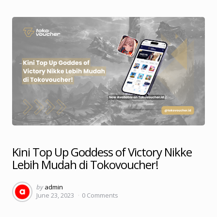
Kini Top Up Goddess of Victory Nikke
Lebih Mudah di Tokovoucher!
Posted
by
admin
June 23, 2023
0
Comments
by