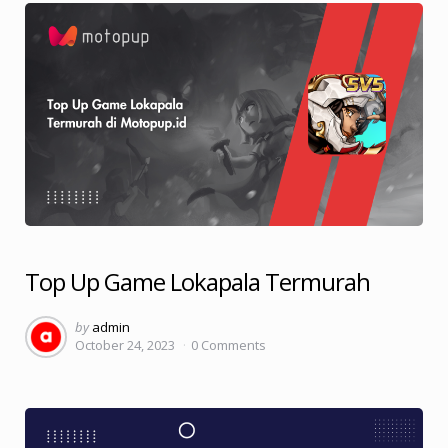
Top Up Game Lokapala Termurah
Posted
by
admin
October 24, 2023
0
Comments
by