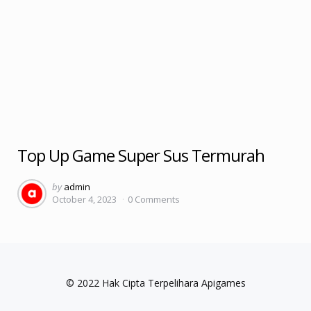
Top Up Game Super Sus Termurah
Posted
by
admin
October 4, 2023
0
Comments
by
© 2022 Hak Cipta Terpelihara Apigames