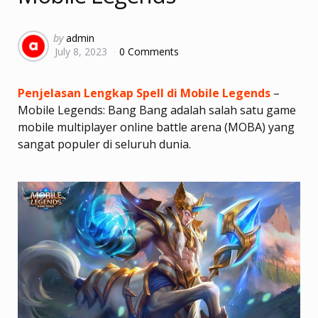
Posted
by
admin
July 8, 2023
0 Comments
by
Penjelasan Lengkap Spell di Mobile Legends
–
Mobile Legends: Bang Bang adalah salah satu game
mobile multiplayer online battle arena (MOBA) yang
sangat populer di seluruh dunia.