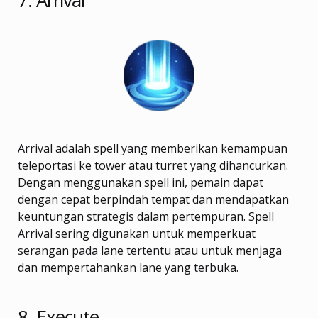
Arrival adalah spell yang memberikan kemampuan
teleportasi ke tower atau turret yang dihancurkan.
Dengan menggunakan spell ini, pemain dapat
dengan cepat berpindah tempat dan mendapatkan
keuntungan strategis dalam pertempuran. Spell
Arrival sering digunakan untuk memperkuat
serangan pada lane tertentu atau untuk menjaga
dan mempertahankan lane yang terbuka.
8. Execute