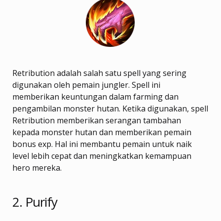
Retribution adalah salah satu spell yang sering
digunakan oleh pemain jungler. Spell ini
memberikan keuntungan dalam farming dan
pengambilan monster hutan. Ketika digunakan, spell
Retribution memberikan serangan tambahan
kepada monster hutan dan memberikan pemain
bonus exp. Hal ini membantu pemain untuk naik
level lebih cepat dan meningkatkan kemampuan
hero mereka.
2. Purify